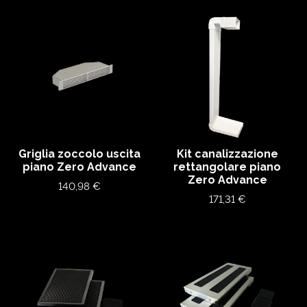
Griglia zoccolo uscita
Kit canalizzazione
piano Zero Advance
rettangolare piano
Zero Advance
Prezzo
140,98 €
Prezzo
171,31 €