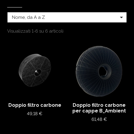

Nome, da A a Z
Visualizzati 1-6 su 6 articoli
Doppio filtro carbone
Doppio filtro carbone
per cappe B_Ambient
Prezzo
49,18 €
Prezzo
61,48 €