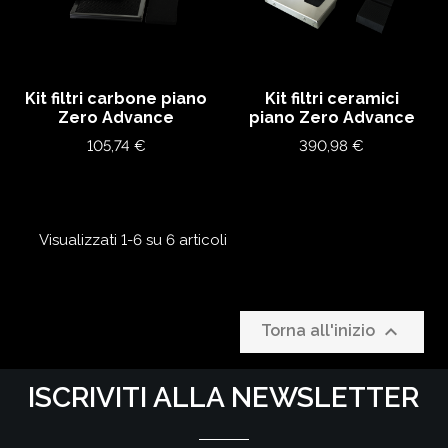
Kit filtri carbone piano
Kit filtri ceramici
Zero Advance
piano Zero Advance
Prezzo
Prezzo
105,74 €
390,98 €
Visualizzati 1-6 su 6 articoli

Torna all'inizio
ISCRIVITI ALLA NEWSLETTER