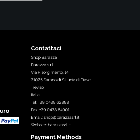
Contattaci
Shop Barazza
Barazza s.r.l.
Via Risorgimento, 14
31025 Sarano di S.Lucia di Piave
Treviso
Italia
Tel: +39 0438 62888
uro
Fax: +39 0438 64901
Email:
shop@barazzasrl.it
Website:
barazzasrl.it
Payment Methods