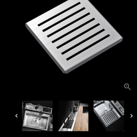


