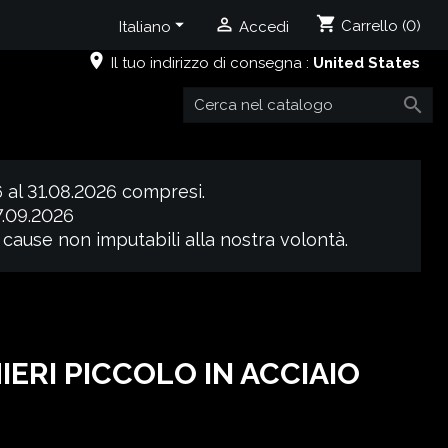
shopping_cart


Carrello
(0)
Italiano
Accedi
place
Il tuo indirizzo di consegna :
United States

6 al 31.08.2026 compresi.
07.09.2026
 cause non imputabili alla nostra volontà.
ERI PICCOLO IN ACCIAIO