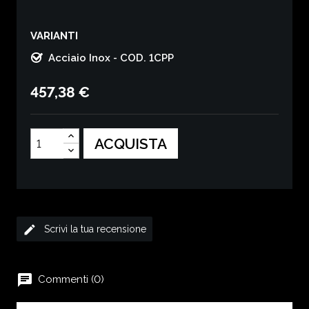
VARIANTI
Acciaio Inox - COD. 1CPP
457,38 €
ACQUISTA
edit
Scrivi la tua recensione
chat
Commenti (0)