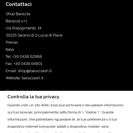
Contattaci
Shop Barazza
Barazza s.r.l.
Via Risorgimento, 14
31025 Sarano di S.Lucia di Piave
Treviso
Italia
Tel: +39 0438 62888
Fax: +39 0438 64901
Email:
shop@barazzasrl.it
Website:
barazzasrl.it
Controlla la tua privacy
Controlla la tua privacy
Quando visiti un sito Web, esso può archiviare o recuperare informazioni
sul tuo browser, principalmente sotto forma di \ "cookie \". Queste
Cap. Soc. € 155.000,00 iv. - Cod. Fisc. e Reg. Imp. di TV n.
informazioni, che potrebbero riguardare te, le tue preferenze o il tuo
00193490265 - R.E.A. TV n. 93010 - P.IVA IT00193490265 - Reg.
dispositivo internet (computer, tablet o dispositivo mobile), sono
Prod. AEE n. IT08020000000566 Treviso