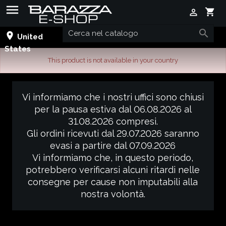

shopping_cart


place
United
States
This product is not available in your country
Vi informiamo che i nostri uffici sono chiusi
per la pausa estiva dal 06.08.2026 al
31.08.2026 compresi.
Gli ordini ricevuti dal 29.07.2026 saranno
evasi a partire dal 07.09.2026
Vi informiamo che, in questo periodo,
potrebbero verificarsi alcuni ritardi nelle
consegne per cause non imputabili alla
nostra volontà.