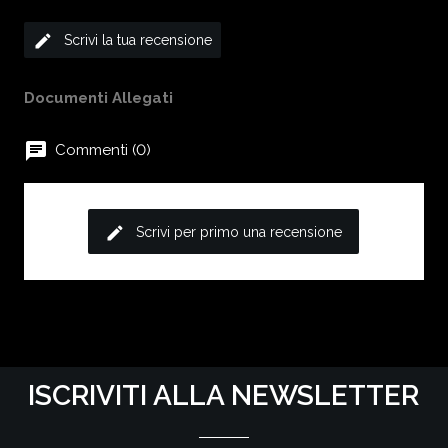
edit
Scrivi la tua recensione
Documenti Allegati
chat
Commenti (0)
edit
Scrivi per primo una recensione
ISCRIVITI ALLA NEWSLETTER