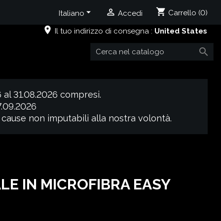
shopping_cart


Carrello
(0)
Italiano
Accedi
place
Il tuo indirizzo di consegna :
United States

6 al 31.08.2026 compresi.
07.09.2026
 cause non imputabili alla nostra volontà.
E IN MICROFIBRA EASY